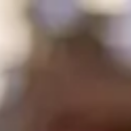
야마노테선 도쿄
여행
언어
문화
🇰🇷
JOIN US SOON
Menu